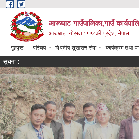
Skip to main content
आरूघाट गाउँपालिका,गाउँ कार्यपाल
आरुघाट -गोरखा : गण्डकी प्रदेश, नेपाल
गृहपृष्ठ
परिचय
विधुतीय शुसासन सेवा
कार्यक्रम तथा प
सूचना :