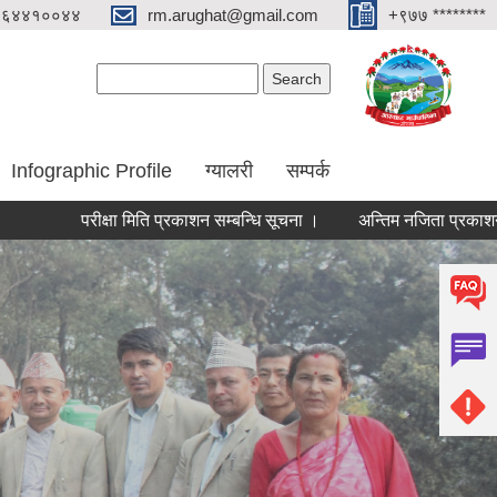
०६४४१००४४
rm.arughat@gmail.com
+९७७ ********
Search form
Search
Infographic Profile
ग्यालरी
सम्पर्क
परीक्षा मिति प्रकाशन सम्बन्धि सूचना ।
अन्तिम नजिता प्रकाशन सम्बन्धि सुच