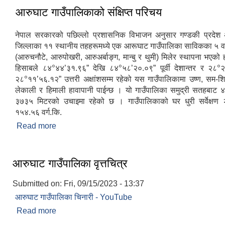
आरुघाट गाउँपालिकाको संक्षिप्त परिचय
नेपाल सरकारको पछिल्लो प्रशासनिक विभाजन अनुसार गण्डकी प्रदेश अ
जिल्लाका ११ स्थानीय तहहरूमध्ये एक आरूघाट गाउँपालिका साविकका ५ वट
(आरुचनौटे, आरुपोखरी, आरुअर्बाङ्ग, मान्बु र थुमी) मिलेर स्थापना भएक
०
०
०
हिसाबले ८४
४४’३१.९६” देखि ८४
५८’२०.०९” पूर्वी देशान्तर र २८
२
०
२८
११’५६.१२” उत्तरी अक्षांशसम्म रहेको यस गाउँपालिकामा उष्ण, सम-शित
लेकाली र हिमाली हावापानी पाईन्छ । यो गाउँपालिका समुद्री सतहबाट 
३७३५ मिटरको उचाइमा रहेको छ । गाउँपालिकाको घर धुरी सर्वेक्षण
१५४.५६ वर्ग.कि.
Read more
about आरुघाट गाउँपालिकाको संक्षिप्त परिचय
आरुघाट गाउँपालिका वृत्तचित्र
Submitted on:
Fri, 09/15/2023 - 13:37
आरुघाट गाउँपालिका चिनारी - YouTube
Read more
about आरुघाट गाउँपालिका वृत्तचित्र