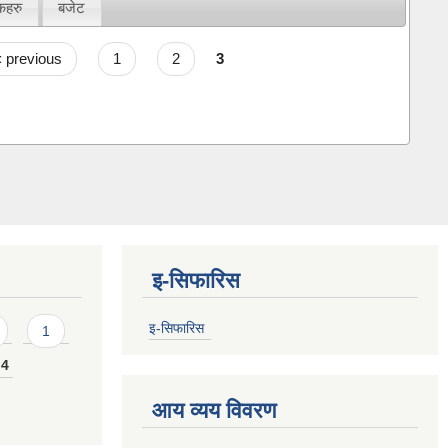
कहरु
बजेट
‹ previous
1
2
3
इ-सिफारिस
इ-सिफारिस
1
4
आय व्यय विवरण