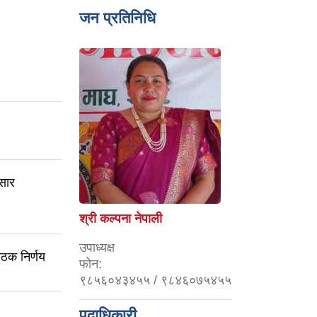
जन प्रतिनिधि
सार
श्री कल्पना नेपाली
उपाध्यक्ष
ैठक निर्णय
फोन:
९८५६०४३४५५ / ९८४६०७५४५५
पदाधिकारी