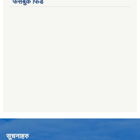
फेसबुक फिड
सूचनाहरु