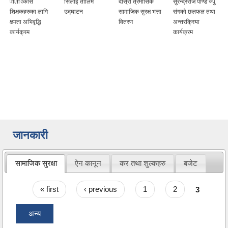
बालविकास
सिलाई तालिम
दोस्रो त्रैमासिक
सुरेन्द्रराज पाण्डे ज्यु
शिक्षकहरुका लागि
उद्घाटन
सामाजिक सुरक्ष भत्ता
संगको छलफल तथा
क्षमता अभिवृद्धि
वितरण
अन्तरक्रिया
कार्यक्रम
कार्यक्रम
जानकारी
सामाजिक सुरक्षा
ऐन कानून
कर तथा शुल्कहरु
बजेट
Pages
« first
‹ previous
1
2
3
अन्य