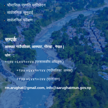
चौमासिक प्रगति प्रतिवेदन
सार्वजनिक सुनुवाई
सार्वजनिक परीक्षण
सम्पर्क
आरुघाट गाउँपालिका, आरुघाट, गोरखा , नेपाल |
फोन :
+९७७ ०६४४१००४४ (प्रशासकीय अधिकृत )
+९७७ ०६४४१०१४४ (गाउँपालिका अध्यक्ष)
+९७७ ०६४४१०२४४ (प्रशासन)
rm.arughat@gmail.com
,
info@aarughatmun.gov.np