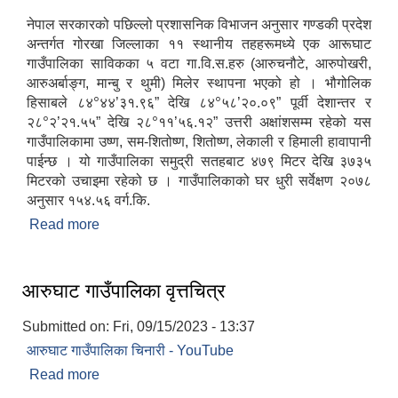
नेपाल सरकारको पछिल्लो प्रशासनिक विभाजन अनुसार गण्डकी प्रदेश
अन्तर्गत गोरखा जिल्लाका ११ स्थानीय तहहरूमध्ये एक आरूघाट
गाउँपालिका साविकका ५ वटा गा.वि.स.हरु (आरुचनौटे, आरुपोखरी,
आरुअर्बाङ्ग, मान्बु र थुमी) मिलेर स्थापना भएको हो । भौगोलिक
आ.व २०७४/०७५ तेस्रो चौमासीक सामाजिक सुरक्षा भत्ता पाउनुहुने वडागत लाभ ग्राहीहरुको सूची |
०
०
हिसाबले ८४
४४’३१.९६” देखि ८४
५८’२०.०९” पूर्वी देशान्तर र
०
०
२८
२’२१.५५” देखि २८
११’५६.१२” उत्तरी अक्षांशसम्म रहेको यस
गाउँपालिकामा उष्ण, सम-शितोष्ण, शितोष्ण, लेकाली र हिमाली हावापानी
पाईन्छ । यो गाउँपालिका समुद्री सतहबाट ४७९ मिटर देखि ३७३५
मिटरको उचाइमा रहेको छ । गाउँपालिकाको घर धुरी सर्वेक्षण २०७८
अनुसार १५४.५६ वर्ग.कि.
Read more
about आरुघाट गाउँपालिकाको संक्षिप्त परिचय
आरुघाट गाउँपालिका वृत्तचित्र
Submitted on:
Fri, 09/15/2023 - 13:37
आरुघाट गाउँपालिका चिनारी - YouTube
आरुघाट गाउँपालिकाको प्रशासकीय कार्यविधि (नियमित गर्ने ) एेन, २०७४
Read more
about आरुघाट गाउँपालिका वृत्तचित्र