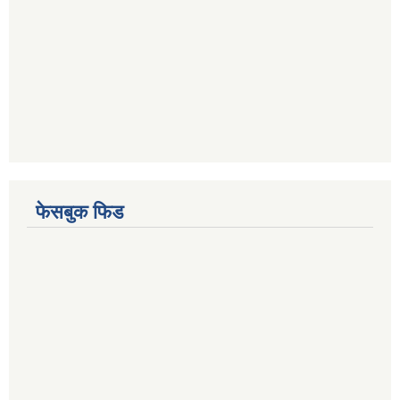
फेसबुक फिड