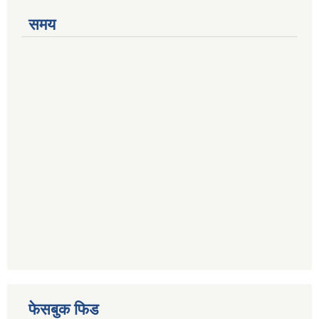
समय
फेसबुक फिड