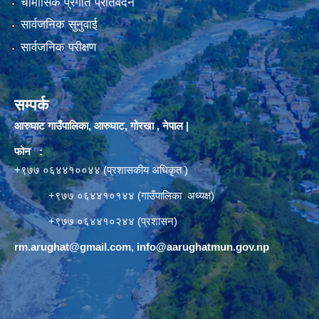
चौमासिक प्रगति प्रतिवेदन
सार्वजनिक सुनुवाई
सार्वजनिक परीक्षण
सम्पर्क
आरुघाट गाउँपालिका, आरुघाट, गोरखा , नेपाल |
फोन :
+९७७ ०६४४१००४४ (प्रशासकीय अधिकृत )
+९७७ ०६४४१०१४४ (गाउँपालिका अध्यक्ष)
+९७७ ०६४४१०२४४ (प्रशासन)
rm.arughat@gmail.com
,
info@aarughatmun.gov.np