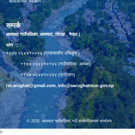
सार्वजनिक परीक्षण
सम्पर्क
आरुघाट गाउँपालिका, आरुघाट, गोरखा , नेपाल |
फोन :
+९७७ ०६४४१००४४ (प्रशासकीय अधिकृत )
+९७७ ०६४४१०१४४ (गाउँपालिका अध्यक्ष)
+९७७ ०६४४१०२४४ (प्रशासन)
rm.arughat@gmail.com
,
info@aarughatmun.gov.np
© 2026 आरूघाट गाउँपालिका,गाउँ कार्यपालिकाको कार्यालय
//