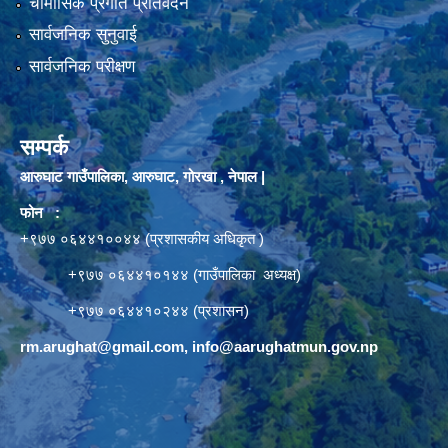
चौमासिक प्रगति प्रतिवेदन
सार्वजनिक सुनुवाई
सार्वजनिक परीक्षण
सम्पर्क
आरुघाट गाउँपालिका, आरुघाट, गोरखा , नेपाल |
फोन :
+९७७ ०६४४१००४४ (प्रशासकीय अधिकृत )
+९७७ ०६४४१०१४४ (गाउँपालिका अध्यक्ष)
+९७७ ०६४४१०२४४ (प्रशासन)
rm.arughat@gmail.com
,
info@aarughatmun.gov.np