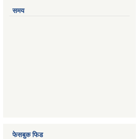
समय
फेसबुक फिड