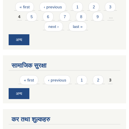
Pages
« first
‹ previous
1
2
3
4
5
6
7
8
9
…
next ›
last »
अन्य
सामाजिक सुरक्षा
Pages
« first
‹ previous
1
2
3
अन्य
कर तथा शुल्कहरु