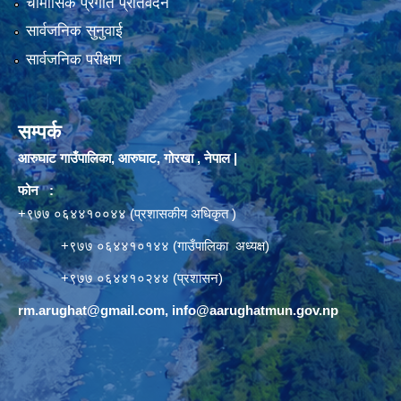
चौमासिक प्रगति प्रतिवेदन
सार्वजनिक सुनुवाई
सार्वजनिक परीक्षण
सम्पर्क
आरुघाट गाउँपालिका, आरुघाट, गोरखा , नेपाल |
फोन :
+९७७ ०६४४१००४४ (प्रशासकीय अधिकृत )
+९७७ ०६४४१०१४४ (गाउँपालिका अध्यक्ष)
+९७७ ०६४४१०२४४ (प्रशासन)
rm.arughat@gmail.com
,
info@aarughatmun.gov.np