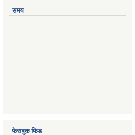
समय
फेसबुक फिड