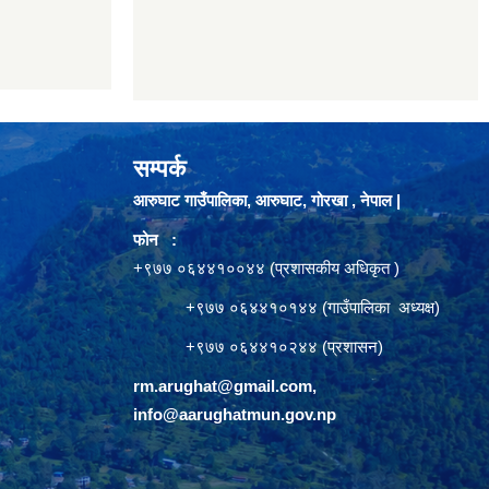
सम्पर्क
आरुघाट गाउँपालिका, आरुघाट, गोरखा , नेपाल |
फोन :
+९७७ ०६४४१००४४ (प्रशासकीय अधिकृत )
+९७७ ०६४४१०१४४ (गाउँपालिका अध्यक्ष)
+९७७ ०६४४१०२४४ (प्रशासन)
rm.arughat@gmail.com
,
info@aarughatmun.gov.np