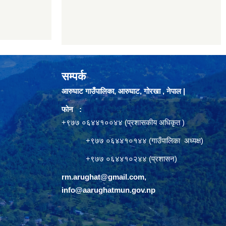
सम्पर्क
आरुघाट गाउँपालिका, आरुघाट, गोरखा , नेपाल |
फोन :
+९७७ ०६४४१००४४ (प्रशासकीय अधिकृत )
+९७७ ०६४४१०१४४ (गाउँपालिका अध्यक्ष)
+९७७ ०६४४१०२४४ (प्रशासन)
rm.arughat@gmail.com
,
info@aarughatmun.gov.np