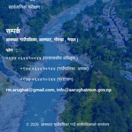
सार्वजनिक परीक्षण
सम्पर्क
आरुघाट गाउँपालिका, आरुघाट, गोरखा , नेपाल |
फोन :
+९७७ ०६४४१००४४ (प्रशासकीय अधिकृत )
+९७७ ०६४४१०१४४ (गाउँपालिका अध्यक्ष)
+९७७ ०६४४१०२४४ (प्रशासन)
rm.arughat@gmail.com
,
info@aarughatmun.gov.np
© 2026 आरूघाट गाउँपालिका,गाउँ कार्यपालिकाको कार्यालय