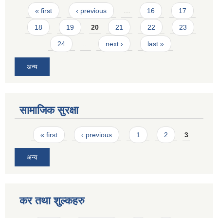
Pages
« first
‹ previous
…
16
17
18
19
20
21
22
23
24
…
next ›
last »
अन्य
सामाजिक सुरक्षा
Pages
« first
‹ previous
1
2
3
अन्य
कर तथा शुल्कहरु