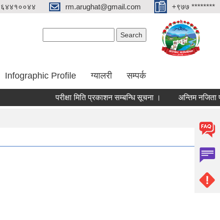
०६४४१००४४
rm.arughat@gmail.com
+९७७ ********
Search form
Search
Infographic Profile
ग्यालरी
सम्पर्क
परीक्षा मिति प्रकाशन सम्बन्धि सूचना ।
अन्तिम नजिता प्रकाश