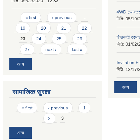
मिति:
09/02/2020 - 12:33
4WD ट्याक्टर ख
Pages
« first
‹ previous
…
मिति:
05/19/
19
20
21
22
शिलबन्दी दरभा
23
24
25
26
मिति:
01/02/
27
next ›
last »
Invitation F
अन्य
मिति:
12/17/
अन्य
सामाजिक सुरक्षा
Pages
« first
‹ previous
1
2
3
अन्य