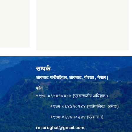
सम्पर्क
आरुघाट गाउँपालिका, आरुघाट, गोरखा , नेपाल |
फोन :
+९७७ ०६४४१००४४ (प्रशासकीय अधिकृत )
+९७७ ०६४४१०१४४ (गाउँपालिका अध्यक्ष)
+९७७ ०६४४१०२४४ (प्रशासन)
rm.arughat@gmail.com
,