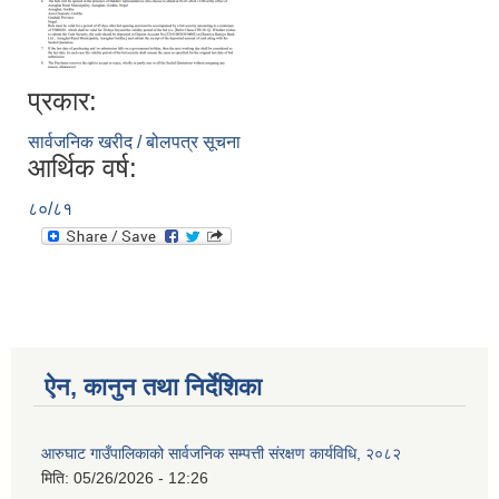
प्रकार:
आ.व २०७४/०७५ तेस्रो चौमासीक सामाजिक सुरक्षा भत्ता पाउनुहुने वडागत लाभ ग्राहीहरुको सूची |
सार्वजनिक खरीद / बोलपत्र सूचना
आर्थिक वर्ष:
८०/८१
ऐन, कानुन तथा निर्देशिका
आरुघाट गाउँपालिकाको प्रशासकीय कार्यविधि (नियमित गर्ने ) एेन, २०७४
आरुघाट गाउँपालिकाको सार्वजनिक सम्पत्ती संरक्षण कार्यविधि, २०८२
मिति:
05/26/2026 - 12:26