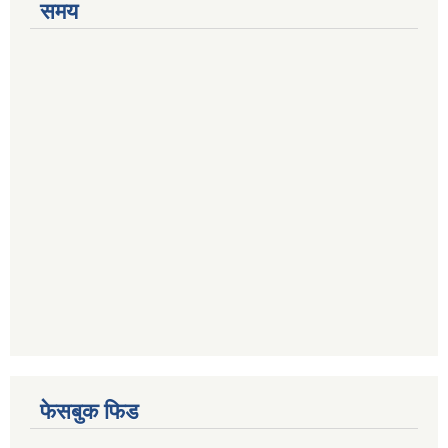
समय
फेसबुक फिड