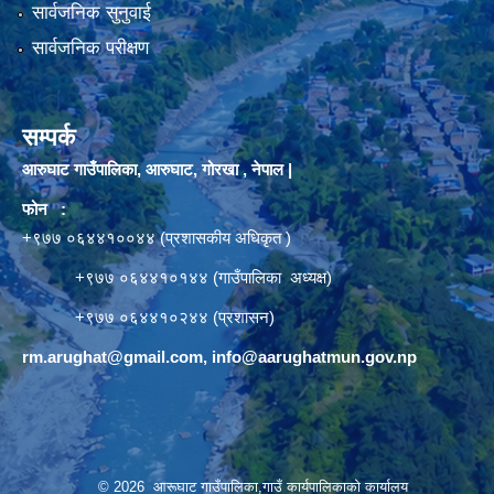
सार्वजनिक सुनुवाई
सार्वजनिक परीक्षण
सम्पर्क
आरुघाट गाउँपालिका, आरुघाट, गोरखा , नेपाल |
फोन :
+९७७ ०६४४१००४४ (प्रशासकीय अधिकृत )
+९७७ ०६४४१०१४४ (गाउँपालिका अध्यक्ष)
+९७७ ०६४४१०२४४ (प्रशासन)
rm.arughat@gmail.com
,
info@aarughatmun.gov.np
© 2026 आरूघाट गाउँपालिका,गाउँ कार्यपालिकाको कार्यालय