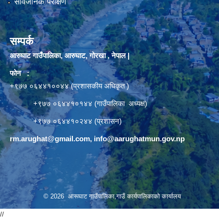
सार्वजनिक परीक्षण
सम्पर्क
आरुघाट गाउँपालिका, आरुघाट, गोरखा , नेपाल |
फोन :
+९७७ ०६४४१००४४ (प्रशासकीय अधिकृत )
+९७७ ०६४४१०१४४ (गाउँपालिका अध्यक्ष)
+९७७ ०६४४१०२४४ (प्रशासन)
rm.arughat@gmail.com
,
info@aarughatmun.gov.np
© 2026 आरूघाट गाउँपालिका,गाउँ कार्यपालिकाको कार्यालय
//