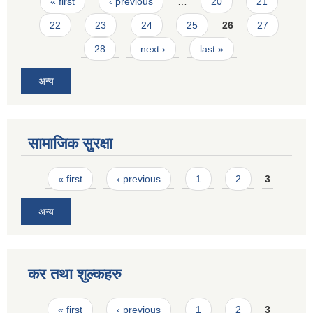
Pages
« first
‹ previous
…
20
21
22
23
24
25
26
27
28
next ›
last »
अन्य
सामाजिक सुरक्षा
Pages
« first
‹ previous
1
2
3
अन्य
कर तथा शुल्कहरु
Pages
« first
‹ previous
1
2
3