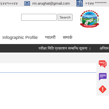
०६४४१००४४
rm.arughat@gmail.com
+९७७ ********
Search form
Search
Infographic Profile
ग्यालरी
सम्पर्क
परीक्षा मिति प्रकाशन सम्बन्धि सूचना ।
अन्तिम नजिता