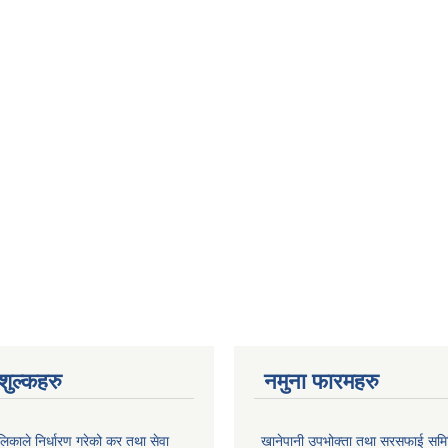
ुल्कहरु
नमुना फारमहरु
िकाले निर्धारण गरेको कर तथा सेवा
खानेपानी उपभोक्ता तथा सरसफाई समि