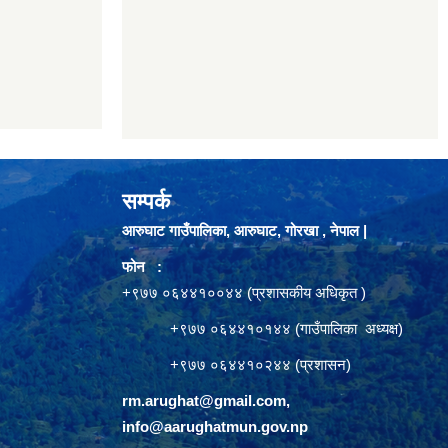
सम्पर्क
आरुघाट गाउँपालिका, आरुघाट, गोरखा , नेपाल |
फोन :
+९७७ ०६४४१००४४ (प्रशासकीय अधिकृत )
+९७७ ०६४४१०१४४ (गाउँपालिका अध्यक्ष)
+९७७ ०६४४१०२४४ (प्रशासन)
rm.arughat@gmail.com
,
info@aarughatmun.gov.np