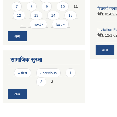
7
8
9
10
11
शिलबन्दी दरभा
मिति:
01/02/
12
13
14
15
…
next ›
last »
Invitation F
मिति:
12/17/
अन्य
अन्य
सामाजिक सुरक्षा
Pages
« first
‹ previous
1
2
3
अन्य