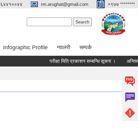
०६४४१००४४
rm.arughat@gmail.com
+९७७ ********
Search form
Search
Infographic Profile
ग्यालरी
सम्पर्क
परीक्षा मिति प्रकाशन सम्बन्धि सूचना ।
अन्तिम नजिता