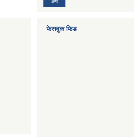
अन्य
फेसबुक फिड