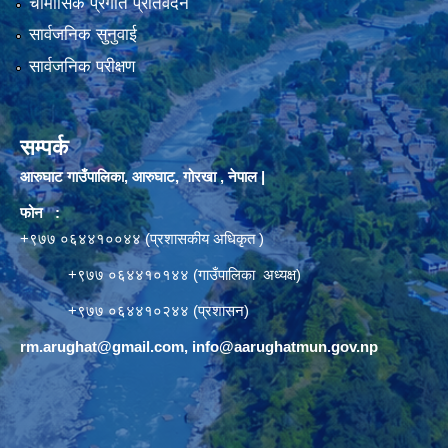
चौमासिक प्रगति प्रतिवेदन
सार्वजनिक सुनुवाई
सार्वजनिक परीक्षण
सम्पर्क
आरुघाट गाउँपालिका, आरुघाट, गोरखा , नेपाल |
फोन :
+९७७ ०६४४१००४४ (प्रशासकीय अधिकृत )
+९७७ ०६४४१०१४४ (गाउँपालिका अध्यक्ष)
+९७७ ०६४४१०२४४ (प्रशासन)
rm.arughat@gmail.com
,
info@aarughatmun.gov.np