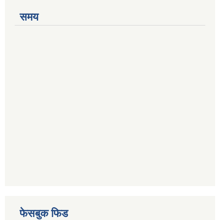
समय
फेसबुक फिड