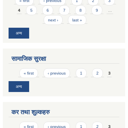
Pages
« first
‹ previous
1
2
3
4
5
6
7
8
9
…
next ›
last »
अन्य
सामाजिक सुरक्षा
Pages
« first
‹ previous
1
2
3
अन्य
कर तथा शुल्कहरु
Pages
« first
‹ previous
1
2
3