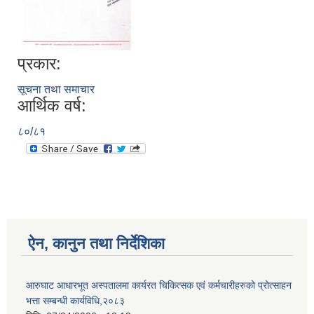
प्रकार:
आ.व २०७४/०७५ तेस्रो चौमासीक सामाजिक सुरक्षा भत्ता पाउनुहुने वडागत लाभ ग्राहीहरुको सूची |
सूचना तथा समाचार
आर्थिक वर्ष:
८०/८१
ऐन, कानुन तथा निर्देशिका
आरुघाट गाउँपालिकाको प्रशासकीय कार्यविधि (नियमित गर्ने ) एेन, २०७४
आरुघाट आधारभूत अस्पतालमा कार्यरत चिकित्सक एवं कर्मचारीहरुको प्रोत्साहन
भत्ता सम्बन्धी कार्यविधि,२०८३