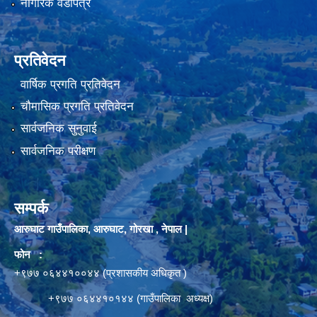
नागरिक वडापत्र
प्रतिवेदन
वार्षिक प्रगति प्रतिवेदन
चौमासिक प्रगति प्रतिवेदन
सार्वजनिक सुनुवाई
सार्वजनिक परीक्षण
सम्पर्क
आरुघाट गाउँपालिका, आरुघाट, गोरखा , नेपाल |
फोन :
+९७७ ०६४४१००४४ (प्रशासकीय अधिकृत )
+९७७ ०६४४१०१४४ (गाउँपालिका अध्यक्ष)