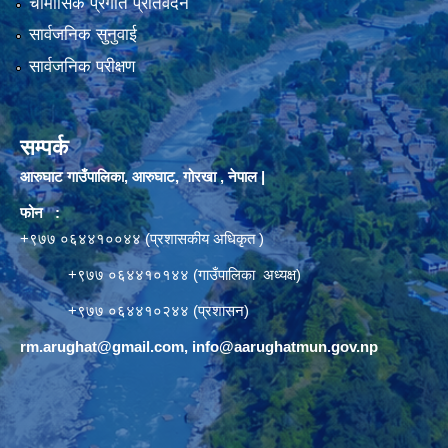
चौमासिक प्रगति प्रतिवेदन
सार्वजनिक सुनुवाई
सार्वजनिक परीक्षण
सम्पर्क
आरुघाट गाउँपालिका, आरुघाट, गोरखा , नेपाल |
फोन :
+९७७ ०६४४१००४४ (प्रशासकीय अधिकृत )
+९७७ ०६४४१०१४४ (गाउँपालिका अध्यक्ष)
+९७७ ०६४४१०२४४ (प्रशासन)
rm.arughat@gmail.com
,
info@aarughatmun.gov.np