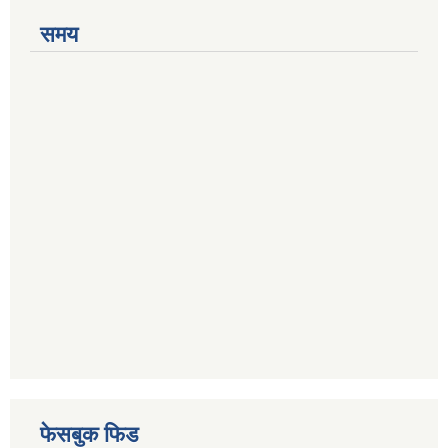
समय
फेसबुक फिड