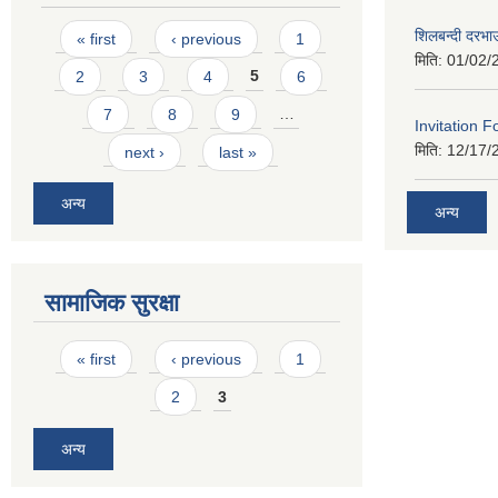
Pages
शिलबन्दी दरभा
« first
‹ previous
1
मिति:
01/02/
2
3
4
5
6
7
8
9
…
Invitation F
मिति:
12/17/
next ›
last »
अन्य
अन्य
सामाजिक सुरक्षा
Pages
« first
‹ previous
1
2
3
अन्य