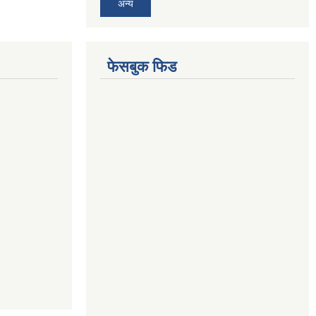
अन्य
फेसबुक फिड