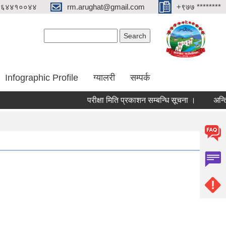
०६४४१००४४
rm.arughat@gmail.com
+९७७ ********
Search form
Search
Infographic Profile
ग्यालरी
सम्पर्क
परीक्षा मिति प्रकाशन सम्बन्धि सूचना ।
अन्तिम नजि