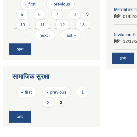
Pages
« first
‹ previous
…
शिलबन्दी दरभा
5
6
7
8
9
मिति:
01/02/
10
11
12
13
Invitation F
…
next ›
last »
मिति:
12/17/
अन्य
अन्य
सामाजिक सुरक्षा
Pages
« first
‹ previous
1
2
3
अन्य