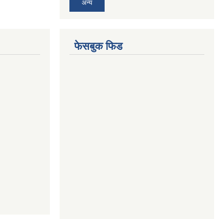
अन्य
फेसबुक फिड