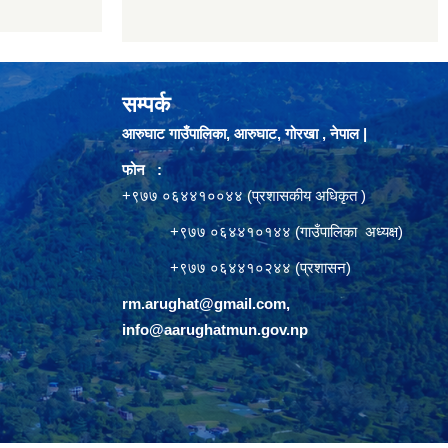
सम्पर्क
आरुघाट गाउँपालिका, आरुघाट, गोरखा , नेपाल |
फोन :
+९७७ ०६४४१००४४ (प्रशासकीय अधिकृत )
+९७७ ०६४४१०१४४ (गाउँपालिका अध्यक्ष)
+९७७ ०६४४१०२४४ (प्रशासन)
rm.arughat@gmail.com
,
info@aarughatmun.gov.np