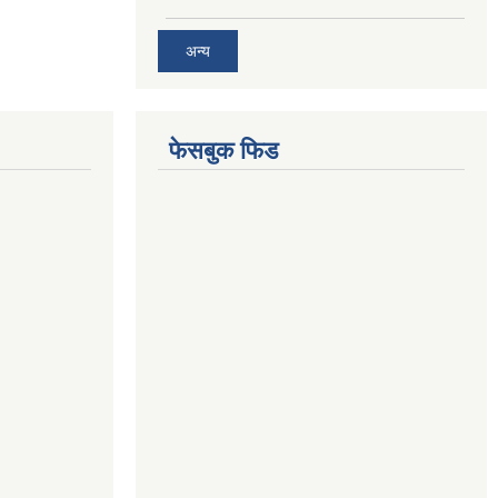
अन्य
फेसबुक फिड