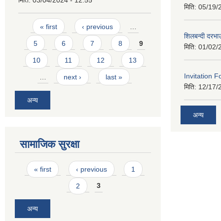
मिति:
05/19/
Pages
« first
‹ previous
…
शिलबन्दी दरभा
5
6
7
8
9
मिति:
01/02/
10
11
12
13
Invitation F
…
next ›
last »
मिति:
12/17/
अन्य
अन्य
सामाजिक सुरक्षा
Pages
« first
‹ previous
1
2
3
अन्य