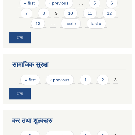
Pages
« first
‹ previous
…
5
6
7
8
9
10
11
12
13
…
next ›
last »
अन्य
सामाजिक सुरक्षा
Pages
« first
‹ previous
1
2
3
अन्य
कर तथा शुल्कहरु