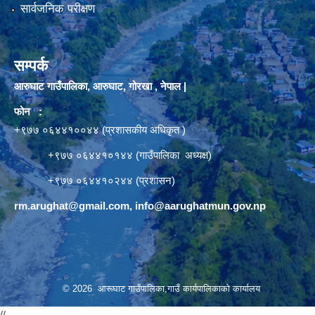
सार्वजनिक परीक्षण
सम्पर्क
आरुघाट गाउँपालिका, आरुघाट, गोरखा , नेपाल |
फोन :
+९७७ ०६४४१००४४ (प्रशासकीय अधिकृत )
+९७७ ०६४४१०१४४ (गाउँपालिका अध्यक्ष)
+९७७ ०६४४१०२४४ (प्रशासन)
rm.arughat@gmail.com
,
info@aarughatmun.gov.np
© 2026 आरूघाट गाउँपालिका,गाउँ कार्यपालिकाको कार्यालय
//