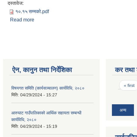
दस्तावेज:
१०.१५ सम्मको.pdf
Read more
about आ.व. २०७७/०७८ को माघ १५ सम्मको आय व्यय विव
Pages
ऐन, कानुन तथा निर्देशिका
कर तथा श
Pages
« first
विषयगत समिति (कार्यसञ्चालन) कार्यविधि, २०८०
मिति:
04/29/2024 - 15:27
अन्य
आरुघाट गाउँपालिकाको आर्थिक सहायता सम्बन्धी
कार्यविधि, २०८०
मिति:
04/29/2024 - 15:19