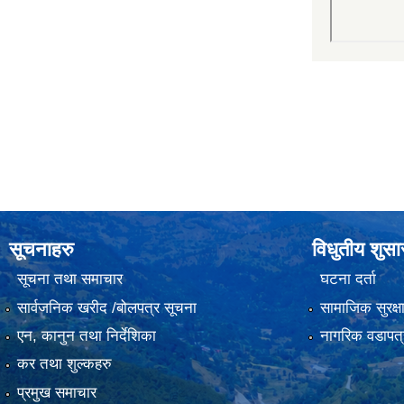
सूचनाहरु
विधुतीय शुस
सूचना तथा समाचार
घटना दर्ता
सार्वजनिक खरीद /बोलपत्र सूचना
सामाजिक सुरक्ष
एन, कानुन तथा निर्देशिका
नागरिक वडापत्
कर तथा शुल्कहरु
प्रमुख समाचार