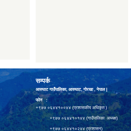
सम्पर्क
आरुघाट गाउँपालिका, आरुघाट, गोरखा , नेपाल |
फोन :
+९७७ ०६४४१००४४ (प्रशासकीय अधिकृत )
+९७७ ०६४४१०१४४ (गाउँपालिका अध्यक्ष)
+९७७ ०६४४१०२४४ (प्रशासन)