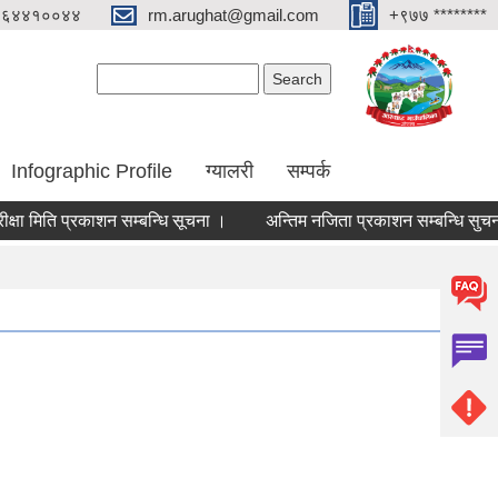
०६४४१००४४
rm.arughat@gmail.com
+९७७ ********
Search form
Search
Infographic Profile
ग्यालरी
सम्पर्क
 मिति प्रकाशन सम्बन्धि सूचना ।
अन्तिम नजिता प्रकाशन सम्बन्धि सुचना !!