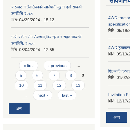
सार्वजनि
आरुघाट गाउँपालिकाको खानेपानी मुहान दर्ता सम्बन्धी
कार्यविधि २०८०
4WD tractor
मिति:
04/29/2024 - 15:12
specificatio
मिति:
05/19/
लम्पी स्कीन रोग रोकथाम,नियन्त्रण र राहत सम्बन्धी
कार्यबिधि, २०८०
4WD ट्याक्टर ख
मिति:
03/04/2024 - 12:55
मिति:
05/19/
Pages
« first
‹ previous
…
शिलबन्दी दरभा
5
6
7
8
9
मिति:
01/02/
10
11
12
13
Invitation F
…
next ›
last »
मिति:
12/17/
अन्य
अन्य