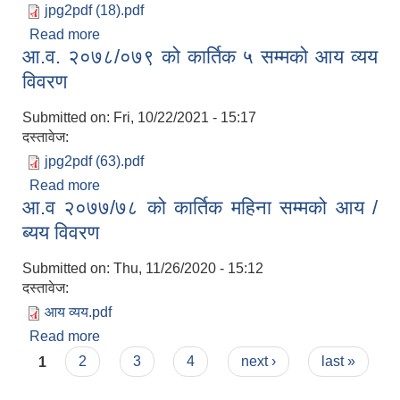
jpg2pdf (18).pdf
Read more
about आ.व. २०७९/०८० को कार्तिक १५ सम्मको आय
आ.व. २०७८/०७९ को कार्तिक ५ सम्मको आय व्यय
व्ययको विवरण
विवरण
आ.व २०७४/०७५ तेस्रो चौमासीक सामाजिक सुरक्षा भत्ता पाउनुहुने वडागत लाभ ग्राहीहरुको सूची |
Submitted on:
Fri, 10/22/2021 - 15:17
दस्तावेज:
jpg2pdf (63).pdf
Read more
about आ.व. २०७८/०७९ को कार्तिक ५ सम्मको आय व्यय
आ.व २०७७/७८ को कार्तिक महिना सम्मको आय /
विवरण
ब्यय विवरण
Submitted on:
Thu, 11/26/2020 - 15:12
दस्तावेज:
आय व्यय.pdf
Read more
about आ.व २०७७/७८ को कार्तिक महिना सम्मको आय /
Pages
ब्यय विवरण
1
2
3
4
next ›
last »
आरुघाट गाउँपालिकाको प्रशासकीय कार्यविधि (नियमित गर्ने ) एेन, २०७४