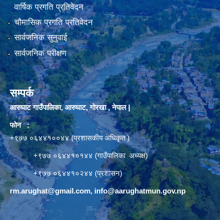
वार्षिक प्रगति प्रतिवेदन
चौमासिक प्रगति प्रतिवेदन
सार्वजनिक सुनुवाई
सार्वजनिक परीक्षण
सम्पर्क
आरुघाट गाउँपालिका, आरुघाट, गोरखा , नेपाल |
फोन :
+९७७ ०६४४१००४४ (प्रशासकीय अधिकृत )
+९७७ ०६४४१०१४४ (गाउँपालिका अध्यक्ष)
+९७७ ०६४४१०२४४ (प्रशासन)
rm.arughat@gmail.com
,
info@aarughatmun.gov.np