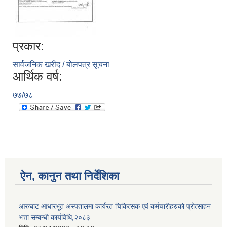
प्रकार:
आ.व २०७४/०७५ तेस्रो चौमासीक सामाजिक सुरक्षा भत्ता पाउनुहुने वडागत लाभ ग्राहीहरुको सूची |
सार्वजनिक खरीद / बोलपत्र सूचना
आर्थिक वर्ष:
७७/७८
ऐन, कानुन तथा निर्देशिका
आरुघाट गाउँपालिकाको प्रशासकीय कार्यविधि (नियमित गर्ने ) एेन, २०७४
आरुघाट आधारभूत अस्पतालमा कार्यरत चिकित्सक एवं कर्मचारीहरुको प्रोत्साहन
भत्ता सम्बन्धी कार्यविधि,२०८३