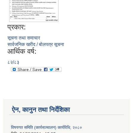
प्रकार:
आ.व २०७४/०७५ तेस्रो चौमासीक सामाजिक सुरक्षा भत्ता पाउनुहुने वडागत लाभ ग्राहीहरुको सूची |
सूचना तथा समाचार
सार्वजनिक खरीद / बोलपत्र सूचना
आर्थिक वर्ष:
८२/८३
ऐन, कानुन तथा निर्देशिका
आरुघाट गाउँपालिकाको प्रशासकीय कार्यविधि (नियमित गर्ने ) एेन, २०७४
विषयगत समिति (कार्यसञ्चालन) कार्यविधि, २०८०