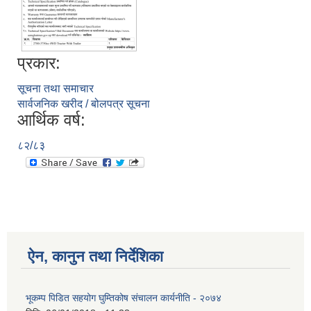
प्रकार:
आ.व २०७४/०७५ तेस्रो चौमासीक सामाजिक सुरक्षा भत्ता पाउनुहुने वडागत लाभ ग्राहीहरुको सूची |
सूचना तथा समाचार
सार्वजनिक खरीद / बोलपत्र सूचना
आर्थिक वर्ष:
८२/८३
ऐन, कानुन तथा निर्देशिका
आरुघाट गाउँपालिकाको प्रशासकीय कार्यविधि (नियमित गर्ने ) एेन, २०७४
भूकम्प पिडित सहयोग घुम्तिकोष संचालन कार्यनीति - २०७४