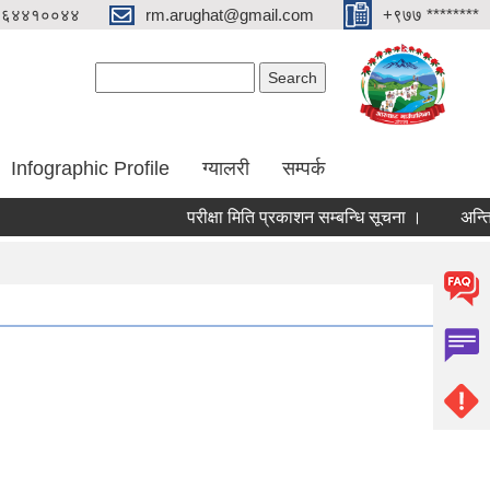
०६४४१००४४
rm.arughat@gmail.com
+९७७ ********
Search form
Search
Infographic Profile
ग्यालरी
सम्पर्क
परीक्षा मिति प्रकाशन सम्बन्धि सूचना ।
अन्तिम नजित