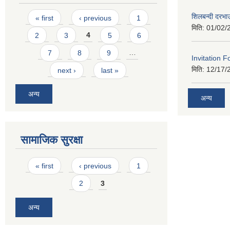
Pages
शिलबन्दी दरभा
« first
‹ previous
1
मिति:
01/02/
2
3
4
5
6
7
8
9
…
Invitation F
मिति:
12/17/
next ›
last »
अन्य
अन्य
सामाजिक सुरक्षा
Pages
« first
‹ previous
1
2
3
अन्य