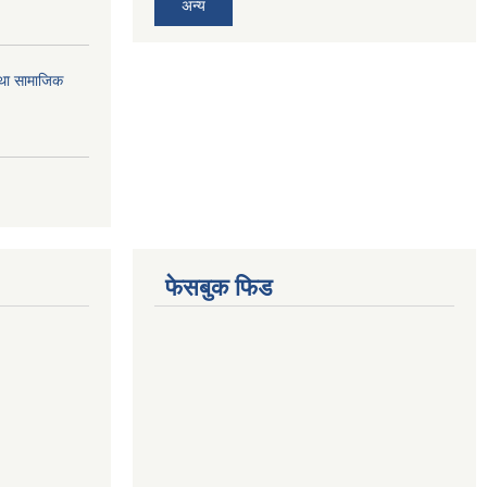
अन्य
तथा सामाजिक
फेसबुक फिड