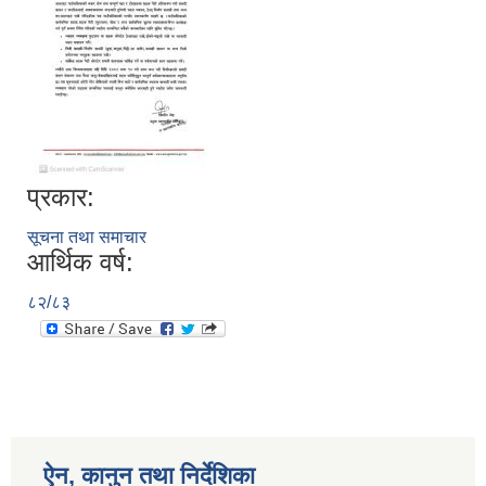
आ.व २०७४/०७५ तेस्रो चौमासीक सामाजिक सुरक्षा भत्ता पाउनुहुने वडागत लाभ ग्राहीहरुको सूची |
प्रकार:
सूचना तथा समाचार
आर्थिक वर्ष:
८२/८३
आरुघाट गाउँपालिकाको प्रशासकीय कार्यविधि (नियमित गर्ने ) एेन, २०७४
ऐन, कानुन तथा निर्देशिका