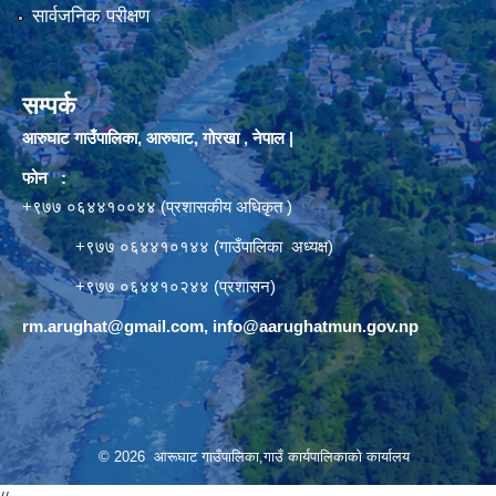
सार्वजनिक परीक्षण
सम्पर्क
आरुघाट गाउँपालिका, आरुघाट, गोरखा , नेपाल |
फोन :
+९७७ ०६४४१००४४ (प्रशासकीय अधिकृत )
+९७७ ०६४४१०१४४ (गाउँपालिका अध्यक्ष)
+९७७ ०६४४१०२४४ (प्रशासन)
rm.arughat@gmail.com
,
info@aarughatmun.gov.np
© 2026 आरूघाट गाउँपालिका,गाउँ कार्यपालिकाको कार्यालय