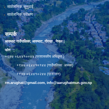
सार्वजनिक सुनुवाई
सार्वजनिक परीक्षण
सम्पर्क
आरुघाट गाउँपालिका, आरुघाट, गोरखा , नेपाल |
फोन :
+९७७ ०६४४१००४४ (प्रशासकीय अधिकृत )
+९७७ ०६४४१०१४४ (गाउँपालिका अध्यक्ष)
+९७७ ०६४४१०२४४ (प्रशासन)
rm.arughat@gmail.com
,
info@aarughatmun.gov.np