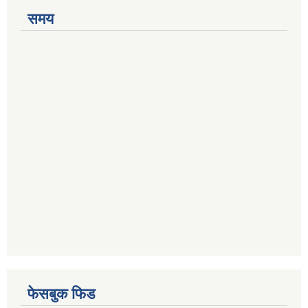
समय
फेसबुक फिड