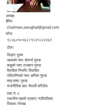
अध्यक्ष
ईमेल:
आ.व २०७४/०७५ तेस्रो चौमासीक सामाजिक सुरक्षा भत्ता पाउनुहुने वडागत लाभ ग्राहीहरुको सूची |
chairman.aarughat@gmail.com
फोन:
९८५६०१०१६२ / ९८४१८२२२६९
टोल:
लिङ्ग: पुरुष
आमाको नाम: सोपर्ना गुरुङ
बाबुको नाम: राजमान गुरुङ
वैवाहिक स्थिति: विवाहित
पति/पत्निको नाम: अनिता गुरुङ
मातृ भाषा: गुरुङ
राजनीतिक दल: नेपाली काँग्रेस
वडा नं: २
आरुघाट गाउँपालिकाको प्रशासकीय कार्यविधि (नियमित गर्ने ) एेन, २०७४
स्थानीय तहको प्रकार: गाउँपालिका
जिल्ला: गोरखा