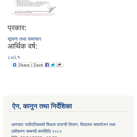
प्रकार:
आ.व २०७४/०७५ तेस्रो चौमासीक सामाजिक सुरक्षा भत्ता पाउनुहुने वडागत लाभ ग्राहीहरुको सूची |
सूचना तथा समाचार
आर्थिक वर्ष:
८०/८१
ऐन, कानुन तथा निर्देशिका
आरुघाट गाउँपालिकाको प्रशासकीय कार्यविधि (नियमित गर्ने ) एेन, २०७४
आरुघाट गाउँपालिकाको शिक्षक दरवन्दी मिलान, विद्यालय समायोजन तथा
एकीकरण सम्बन्धी कार्यविधि २०८०