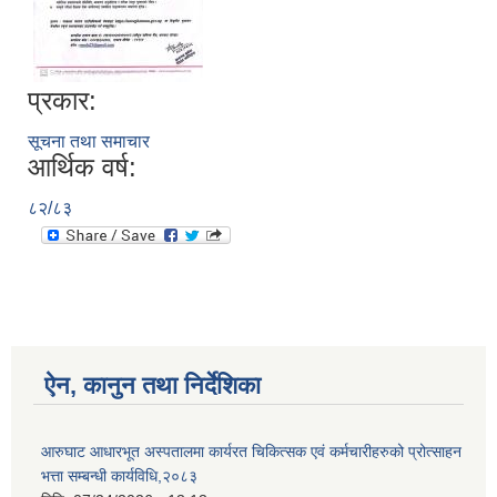
प्रकार:
आ.व २०७४/०७५ तेस्रो चौमासीक सामाजिक सुरक्षा भत्ता पाउनुहुने वडागत लाभ ग्राहीहरुको सूची |
सूचना तथा समाचार
आर्थिक वर्ष:
८२/८३
ऐन, कानुन तथा निर्देशिका
आरुघाट गाउँपालिकाको प्रशासकीय कार्यविधि (नियमित गर्ने ) एेन, २०७४
आरुघाट आधारभूत अस्पतालमा कार्यरत चिकित्सक एवं कर्मचारीहरुको प्रोत्साहन
भत्ता सम्बन्धी कार्यविधि,२०८३