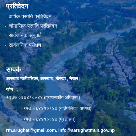
प्रतिवेदन
वार्षिक प्रगति प्रतिवेदन
चौमासिक प्रगति प्रतिवेदन
सार्वजनिक सुनुवाई
सार्वजनिक परीक्षण
सम्पर्क
आरुघाट गाउँपालिका, आरुघाट, गोरखा , नेपाल |
फोन :
+९७७ ०६४४१००४४ (प्रशासकीय अधिकृत )
+९७७ ०६४४१०१४४ (गाउँपालिका अध्यक्ष)
+९७७ ०६४४१०२४४ (प्रशासन)
rm.arughat@gmail.com
,
info@aarughatmun.gov.np