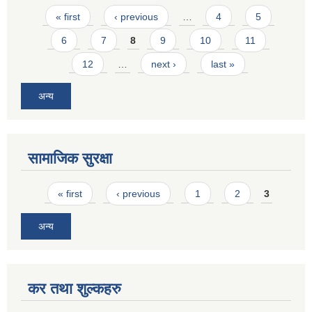
Pages
« first
‹ previous
…
4
5
6
7
8
9
10
11
12
…
next ›
last »
अन्य
सामाजिक सुरक्षा
Pages
« first
‹ previous
1
2
3
अन्य
कर तथा शुल्कहरु