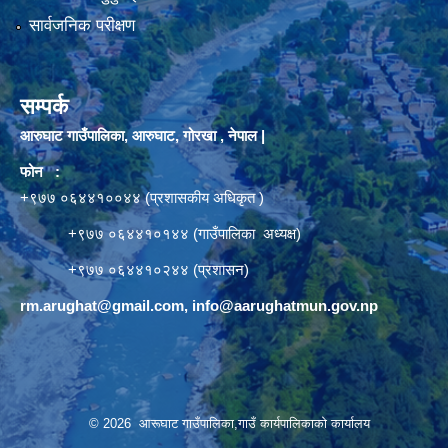
सार्वजनिक परीक्षण
सम्पर्क
आरुघाट गाउँपालिका, आरुघाट, गोरखा , नेपाल |
फोन :
+९७७ ०६४४१००४४ (प्रशासकीय अधिकृत )
+९७७ ०६४४१०१४४ (गाउँपालिका अध्यक्ष)
+९७७ ०६४४१०२४४ (प्रशासन)
rm.arughat@gmail.com
,
info@aarughatmun.gov.np
© 2026 आरूघाट गाउँपालिका,गाउँ कार्यपालिकाको कार्यालय