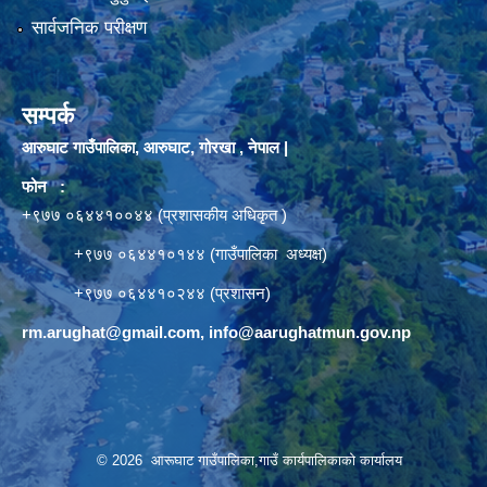
सार्वजनिक परीक्षण
सम्पर्क
आरुघाट गाउँपालिका, आरुघाट, गोरखा , नेपाल |
फोन :
+९७७ ०६४४१००४४ (प्रशासकीय अधिकृत )
+९७७ ०६४४१०१४४ (गाउँपालिका अध्यक्ष)
+९७७ ०६४४१०२४४ (प्रशासन)
rm.arughat@gmail.com
,
info@aarughatmun.gov.np
© 2026 आरूघाट गाउँपालिका,गाउँ कार्यपालिकाको कार्यालय