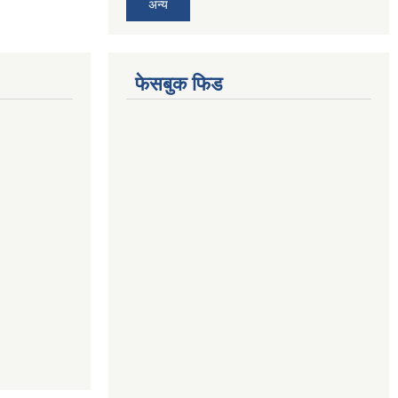
अन्य
फेसबुक फिड