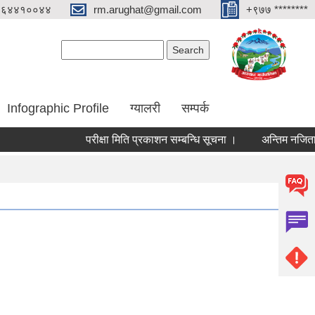
०६४४१००४४
rm.arughat@gmail.com
+९७७ ********
Search form
Search
Infographic Profile
ग्यालरी
सम्पर्क
परीक्षा मिति प्रकाशन सम्बन्धि सूचना ।
अन्तिम नजिता प्रकाश