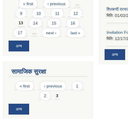
Pages
« first
‹ previous
…
शिलबन्दी दरभा
9
10
11
12
मिति:
01/02/
13
14
15
16
Invitation F
17
…
next ›
last »
मिति:
12/17/
अन्य
अन्य
सामाजिक सुरक्षा
Pages
« first
‹ previous
1
2
3
अन्य