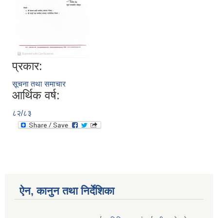
आ.व २०७४/०७५ तेस्रो चौमासीक सामाजिक सुरक्षा भत्ता पाउनुहुने वडागत लाभ ग्राहीहरुको सूची |
प्रकार:
सूचना तथा समाचार
आर्थिक वर्ष:
८२/८३
ऐन, कानुन तथा निर्देशिका
आरुघाट गाउँपालिकाको प्रशासकीय कार्यविधि (नियमित गर्ने ) एेन, २०७४