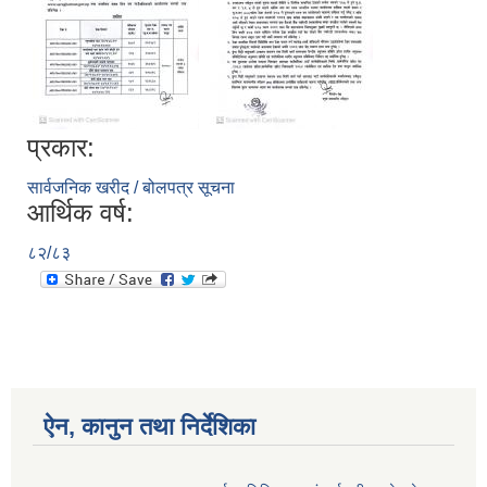
आ.व २०७४/०७५ तेस्रो चौमासीक सामाजिक सुरक्षा भत्ता पाउनुहुने वडागत लाभ ग्राहीहरुको सूची |
प्रकार:
सार्वजनिक खरीद / बोलपत्र सूचना
आर्थिक वर्ष:
८२/८३
ऐन, कानुन तथा निर्देशिका
आरुघाट गाउँपालिकाको प्रशासकीय कार्यविधि (नियमित गर्ने ) एेन, २०७४