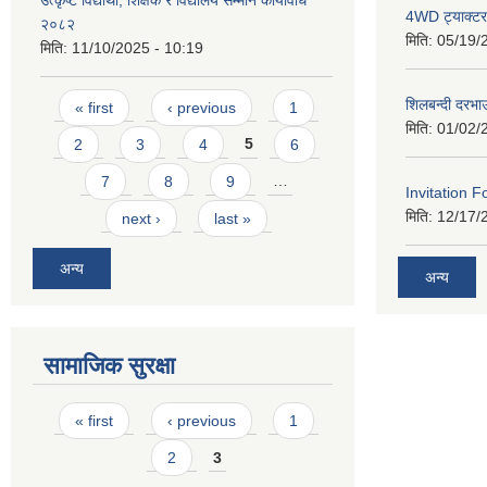
उत्कृष्ट विद्यार्थी, शिक्षक र विद्यालय सम्मान कार्यविधि
4WD ट्याक्टर ख
२०८२
मिति:
05/19/
मिति:
11/10/2025 - 10:19
Pages
शिलबन्दी दरभा
« first
‹ previous
1
मिति:
01/02/
2
3
4
5
6
7
8
9
…
Invitation F
मिति:
12/17/
next ›
last »
अन्य
अन्य
सामाजिक सुरक्षा
Pages
« first
‹ previous
1
2
3