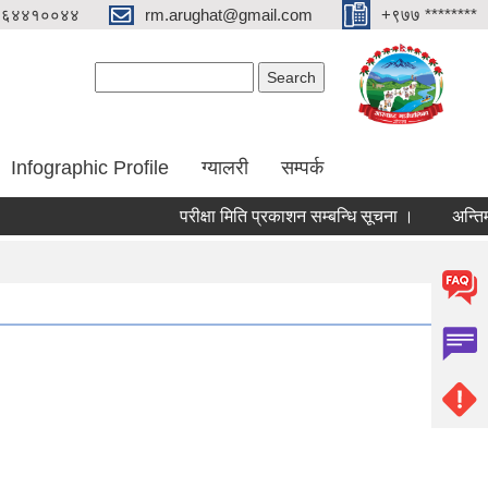
०६४४१००४४
rm.arughat@gmail.com
+९७७ ********
Search form
Search
Infographic Profile
ग्यालरी
सम्पर्क
परीक्षा मिति प्रकाशन सम्बन्धि सूचना ।
अन्तिम नजिता