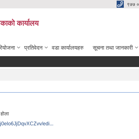
९७७ 
िकाको कार्यालय
रियोजना
प्रतिवेदन
वडा कार्यालयहरु
सूचना तथा जानकारी
ु होला
0elo6JjDqvXCZvv/edi...