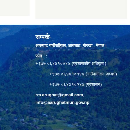
सम्पर्क
आरुघाट गाउँपालिका, आरुघाट, गोरखा , नेपाल |
फोन :
+९७७ ०६४४१००४४ (प्रशासकीय अधिकृत )
+९७७ ०६४४१०१४४ (गाउँपालिका अध्यक्ष)
+९७७ ०६४४१०२४४ (प्रशासन)
rm.arughat@gmail.com
,
info@aarughatmun.gov.np