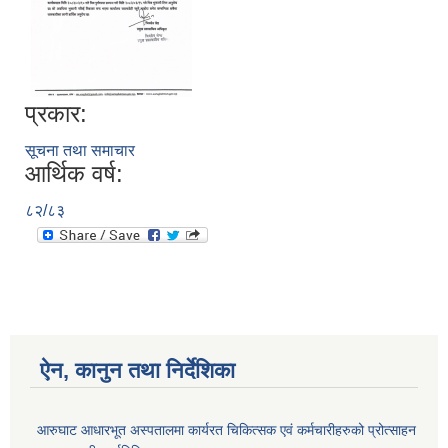
प्रकार:
आ.व २०७४/०७५ तेस्रो चौमासीक सामाजिक सुरक्षा भत्ता पाउनुहुने वडागत लाभ ग्राहीहरुको सूची |
सूचना तथा समाचार
आर्थिक वर्ष:
८२/८३
ऐन, कानुन तथा निर्देशिका
आरुघाट गाउँपालिकाको प्रशासकीय कार्यविधि (नियमित गर्ने ) एेन, २०७४
आरुघाट आधारभूत अस्पतालमा कार्यरत चिकित्सक एवं कर्मचारीहरुको प्रोत्साहन