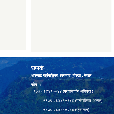
सम्पर्क
आरुघाट गाउँपालिका, आरुघाट, गोरखा , नेपाल |
फोन :
+९७७ ०६४४१००४४ (प्रशासकीय अधिकृत )
+९७७ ०६४४१०१४४ (गाउँपालिका अध्यक्ष)
+९७७ ०६४४१०२४४ (प्रशासन)