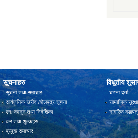
सूचनाहरु
विधुतीय शुस
सूचना तथा समाचार
घटना दर्ता
सार्वजनिक खरीद /बोलपत्र सूचना
सामाजिक सुरक्ष
एन, कानुन तथा निर्देशिका
नागरिक वडापत्
कर तथा शुल्कहरु
प्रमुख समाचार