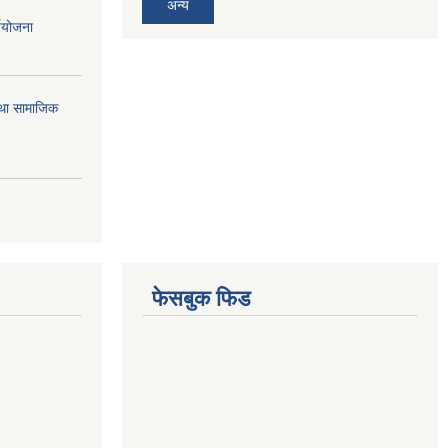
अन्य
्ययोजना
तथा सामाजिक
फेसबुक फिड