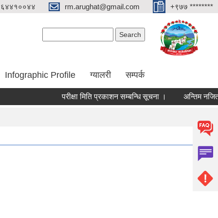
०६४४१००४४
rm.arughat@gmail.com
+९७७ ********
Search form
Search
Infographic Profile
ग्यालरी
सम्पर्क
परीक्षा मिति प्रकाशन सम्बन्धि सूचना ।
अन्तिम नजिता प्रका