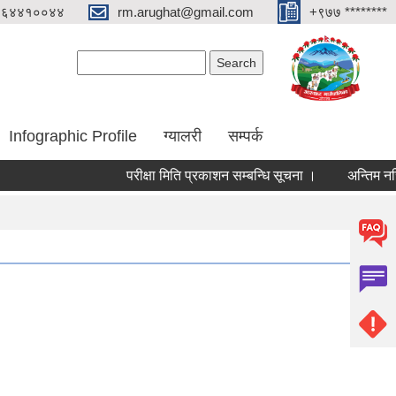
०६४४१००४४
rm.arughat@gmail.com
+९७७ ********
Search form
Search
Infographic Profile
ग्यालरी
सम्पर्क
परीक्षा मिति प्रकाशन सम्बन्धि सूचना ।
अन्तिम नजिता प्