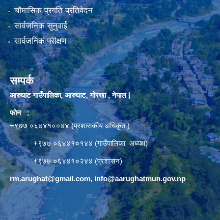
चौमासिक प्रगति प्रतिवेदन
सार्वजनिक सुनुवाई
सार्वजनिक परीक्षण
सम्पर्क
आरुघाट गाउँपालिका, आरुघाट, गोरखा , नेपाल |
फोन :
+९७७ ०६४४१००४४ (प्रशासकीय अधिकृत )
+९७७ ०६४४१०१४४ (गाउँपालिका अध्यक्ष)
+९७७ ०६४४१०२४४ (प्रशासन)
rm.arughat@gmail.com
,
info@aarughatmun.gov.np