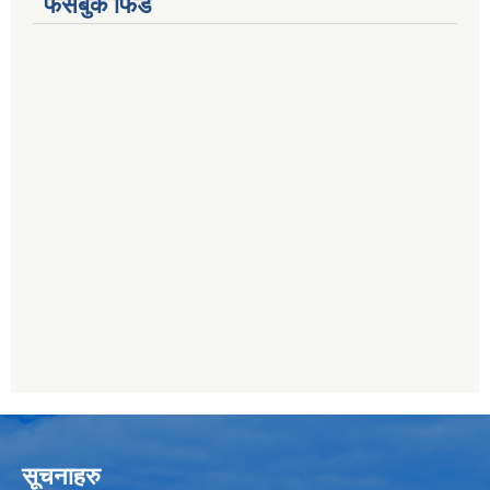
फेसबुक फिड
सूचनाहरु