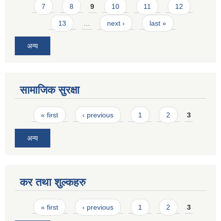
7
8
9
10
11
12
13
…
next ›
last »
अन्य
सामाजिक सुरक्षा
Pages
« first
‹ previous
1
2
3
अन्य
कर तथा शुल्कहरु
Pages
« first
‹ previous
1
2
3